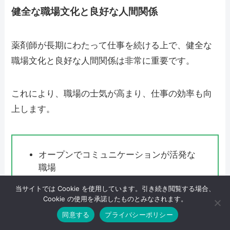
健全な職場文化と良好な人間関係
薬剤師が長期にわたって仕事を続ける上で、健全な
職場文化と良好な人間関係は非常に重要です。
これにより、職場の士気が高まり、仕事の効率も向
上します。
オープンでコミュニケーションが活発な
職場
チームワークを重視し、互いに支え合う
当サイトでは Cookie を使用しています。引き続き閲覧する場合、
文化
Cookie の使用を承諾したものとみなされます。
公平な評価制度と透明性のある管理体制
同意する
プライバシーポリシー