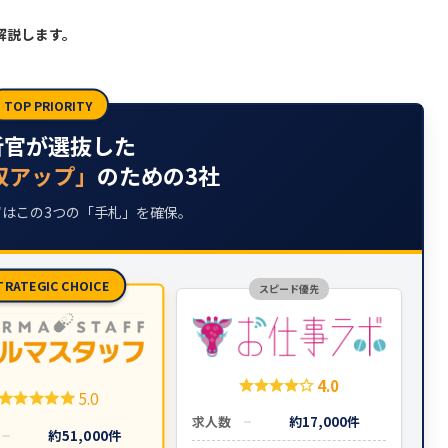
解説します。
TOP PRIORITY
析官が選抜した
収アップ」
のための3社
はこの3つの「手札」を確保。
TRATEGIC CHOICE
スピード優先
4.0
5.0
求人数
約17,000件
約51,000件