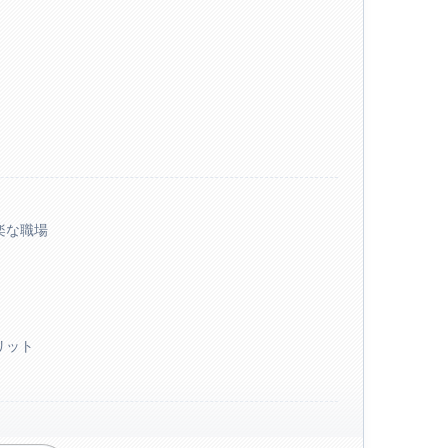
楽な職場
リット