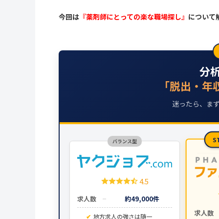
今回は
『薬剤師にとっての楽な職場探し』
について
分
「脱出・年
迷ったら、まず
S
バランス型
4.5
求人数
約49,000件
求人数
地方求人の強さは随一