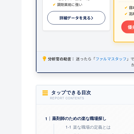
調剤薬局に強い
日
高
詳細データを見る
優
分析官の助言：
迷ったら「
ファルマスタッフ
」
タップできる目次
薬剤師のための楽な職場探し
楽な職場の定義とは