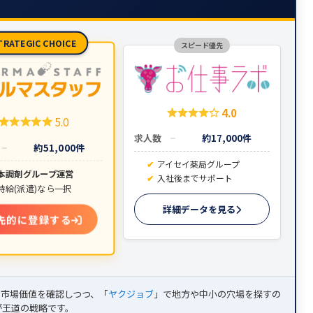
TRATEGIC CHOICE
スピード優先
4.0
5.0
求人数
約17,000件
約51,000件
アイセイ薬局グループ
本調剤グループ運営
入社後までサポート
時給(派遣)なら一択
詳細データを見る
先的に登録する
で市場価値を確認しつつ、「
ヤクジョブ
」で地方や中小の穴場を探すの
が王道の戦略です。