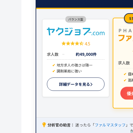
S
バランス型
4.5
求人数
約49,000件
求人数
地方求人の強さは随一
調剤薬局に強い
日
高
詳細データを見る
優
分析官の助言：
迷ったら「
ファルマスタッフ
」