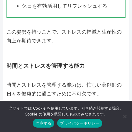
休日を有効活用してリフレッシュする
この姿勢を持つことで、ストレスの軽減と生産性の
向上が期待できます。
時間とストレスを管理する能力
時間とストレスを管理する能力は、忙しい薬剤師の
日々を健康的に過ごすために不可欠です。
当サイトでは Cookie を使用しています。引き続き閲覧する場合、
時間管理をマスターすることで、業務の優先順位を
Cookie の使用を承諾したものとみなされます。
正確に判断し、効率的にタスクを処理することがで
同意する
プライバシーポリシー
きます。